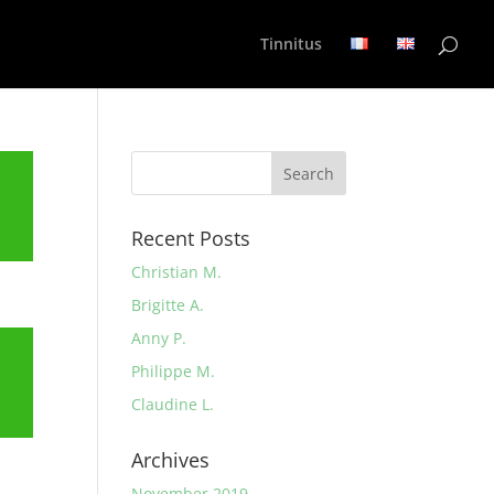
Tinnitus
Recent Posts
Christian M.
Brigitte A.
Anny P.
Philippe M.
Claudine L.
Archives
November 2019