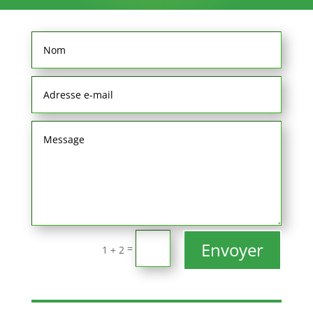
Envoyer
=
1 + 2